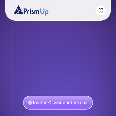
J'aide
les
organisations
à
faire
travailler
ensemble
les
générations
X,
Y
et
Z
Inviter Olivier à intervenir