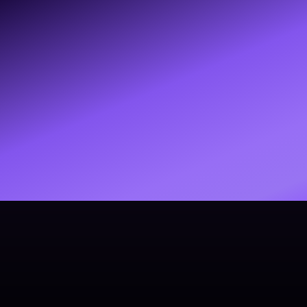
« Un one man show digne des plus grands sur un sujet
démarrer la lecture du livre.

Juste merci et bravo ! »
Isabelle, Senlis
Responsable régionale Formations