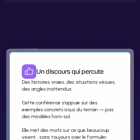
 Le
bla-bla
ne
change
rien.
Les
prises
de
conscience,
si
!
Un discours qui percute
Des histoires vraies, des situations vécues, 
des angles inattendus.

Cette conférence s’appuie sur des 
exemples concrets issus du terrain — pas 
des modèles hors-sol.

Elle met des mots sur ce que beaucoup 
vivent… sans toujours oser le formuler.