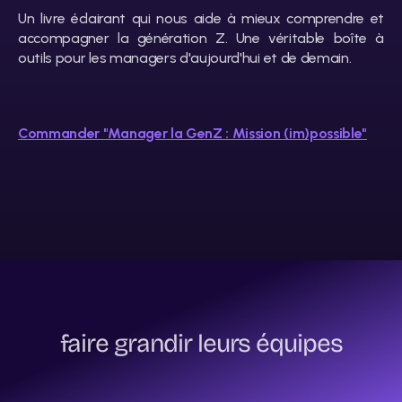
Un livre éclairant qui nous aide à mieux comprendre et 
accompagner la génération Z. Une véritable boîte à 
outils pour les managers d'aujourd'hui et de demain.
Commander "Manager la GenZ : Mission (im)possible"
Ils
nous
ont
fait
confiance
pour
faire grandir leurs équipes